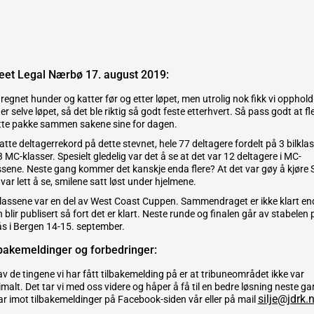
eet Legal Nærbø 17. august 2019:
 regnet hunder og katter før og etter løpet, men utrolig nok fikk vi opphold
r selve løpet, så det ble riktig så godt feste etterhvert. Så pass godt at fl
te pakke sammen sakene sine for dagen.
satte deltagerrekord på dette stevnet, hele 77 deltagere fordelt på 3 bilkla
3 MC-klasser. Spesielt gledelig var det å se at det var 12 deltagere i MC-
ssene. Neste gang kommer det kanskje enda flere? At det var gøy å kjøre 
var lett å se, smilene satt løst under hjelmene.
klassene var en del av West Coast Cuppen. Sammendraget er ikke klart en
 blir publisert så fort det er klart. Neste runde og finalen går av stabelen 
ås i Bergen 14-15. september.
bakemeldinger og forbedringer:
av de tingene vi har fått tilbakemelding på er at tribuneområdet ikke var
imalt. Det tar vi med oss videre og håper å få til en bedre løsning neste ga
silje@jdrk.
tar imot tilbakemeldinger på Facebook-siden vår eller på mail