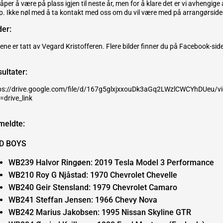
åper å være på plass igjen til neste år, men for å klare det er vi avhengige 
lp. Ikke nøl med å ta kontakt med oss om du vil være med på arrangørside
der:
dene er tatt av Vegard Kristofferen. Flere bilder finner du på Facebook-sid
ultater:
ps://drive.google.com/file/d/167g5glxjxxouDk3aGq2LWzlCWCYhDUeu/v
=drive_link
meldte:
D BOYS
WB239 Halvor Ringøen: 2019 Tesla Model 3 Performance
WB210 Roy G Njåstad: 1970 Chevrolet Chevelle
WB240 Geir Stensland: 1979 Chevrolet Camaro
WB241 Steffan Jensen: 1966 Chevy Nova
WB242 Marius Jakobsen: 1995 Nissan Skyline GTR