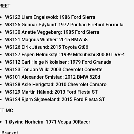
REET
WS122 Liam Engelsvold: 1986 Ford Sierra
WS125 Gunnar Søyland: 1972 Pontiac Firebird Formula
WS130 Anette Veggeberg: 1985 Ford Sierra
WS121 Magnus Winther: 2015 BMW i8
WS126 Eirik Jåsund: 2015 Toyota Gt86
WS127 Espen Helmikstøl: 1999 Mitsubishi 3000GT VR-4
WS112 Carl Helge Nikolaisen: 1979 Ford Granada
WS123 Tor Jan Wiik: 2003 Chevrolet Corvette
WS101 Alexander Smistad: 2012 BMW 520d
WS128 Asle Herigstad: 2010 Chevrolet Camaro
WS129 Martin Håland: 2013 Ford Fiesta ST
WS124 Bjørn Skjæveland: 2015 Ford Fiesta ST
TT MC
1 Øyvind Norheim: 1971 Vespa 90Racer
 Bracket