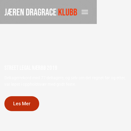
Street Legal Nærbø 2019
Deltagerrekord med 77 deltagere, og selv om det regnet før og etter,
var løpet i oppholdsvær med godt feste.
Les Mer