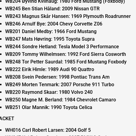
WB204 Øyvind Kvilhaug: 1980 Ford Mustang (Foxbody)
WB245 Ben Stian Håland: 2009 Nissan GTR
WB243 Magnus Skår Hansen: 1969 Plymouth Roadrunner
WB246 Arnulf Bye: 2004 Chevy Corvette Z06
WB201 Daniel Medby: 1966 Ford Mustang
WB247 Mats Høvring: 1995 Toyota Supra
WB244 Sondre Hetland: Tesla Model 3 Performance
WB209 Tommy Wilhelmsen: 1992 Ford Sierra Cosworth
WB248 Tor Petter Saurdal: 1985 Ford Mustang Foxbody
WB222 Eirik Himle: 1989 Audi 90 Quattro
WB208 Svein Pedersen: 1998 Pontiac Trans Am
WB249 Morten Tenmark: 2007 Porsche 911 Turbo
WB220 Raymond Skaar: 1980 Volvo 240
WB250 Magne M. Berland: 1984 Chevrolet Camaro
WB251 Olar Mannik: 1990 Toyota Celica
ACKET
WH016 Carl Robert Larsen: 2004 Golf 5