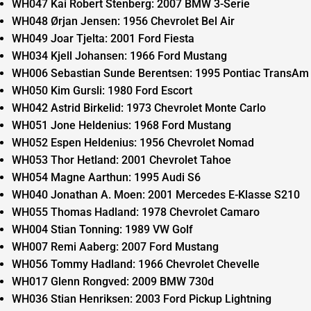
WH047 Kai Robert Stenberg: 2007 BMW 3-Serie
WH048 Ørjan Jensen: 1956 Chevrolet Bel Air
WH049 Joar Tjelta: 2001 Ford Fiesta
WH034 Kjell Johansen: 1966 Ford Mustang
WH006 Sebastian Sunde Berentsen: 1995 Pontiac TransAm
WH050 Kim Gursli: 1980 Ford Escort
WH042 Astrid Birkelid: 1973 Chevrolet Monte Carlo
WH051 Jone Heldenius: 1968 Ford Mustang
WH052 Espen Heldenius: 1956 Chevrolet Nomad
WH053 Thor Hetland: 2001 Chevrolet Tahoe
WH054 Magne Aarthun: 1995 Audi S6
WH040 Jonathan A. Moen: 2001 Mercedes E-Klasse S210
WH055 Thomas Hadland: 1978 Chevrolet Camaro
WH004 Stian Tonning: 1989 VW Golf
WH007 Remi Aaberg: 2007 Ford Mustang
WH056 Tommy Hadland: 1966 Chevrolet Chevelle
WH017 Glenn Rongved: 2009 BMW 730d
WH036 Stian Henriksen: 2003 Ford Pickup Lightning