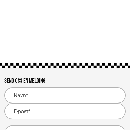
Thunder Valle 2025
Dårlig vær stoppet oss ikke – Thundervalle ble en suksess!
Send oss en melding