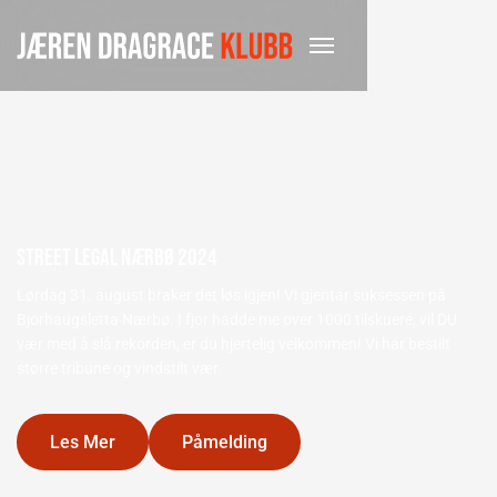
Street Legal Nærbø 2024
Lørdag 31. august braker det løs igjen! Vi gjentar suksessen på
Bjorhaugsletta Nærbø. I fjor hadde me over 1000 tilskuere, vil DU
vær med å slå rekorden, er du hjertelig velkommen! Vi har bestilt
større tribune og vindstilt vær.
Les Mer
Påmelding